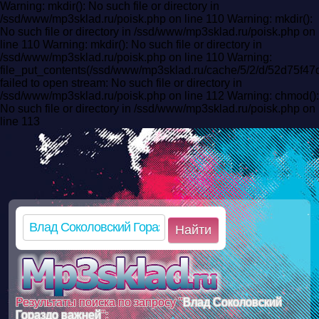
Warning: mkdir(): No such file or directory in
/ssd/www/mp3sklad.ru/poisk.php on line 110 Warning: mkdir():
No such file or directory in /ssd/www/mp3sklad.ru/poisk.php on
line 110 Warning: mkdir(): No such file or directory in
/ssd/www/mp3sklad.ru/poisk.php on line 110 Warning:
file_put_contents(/ssd/www/mp3sklad.ru/cache/5/2/d/52d75f
failed to open stream: No such file or directory in
/ssd/www/mp3sklad.ru/poisk.php on line 112 Warning: chmod():
No such file or directory in /ssd/www/mp3sklad.ru/poisk.php on
line 113
Найти
Результаты поиска по запросу "
Влад Соколовский
Гораздо важней
":