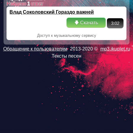
Найдено
1
ответ
Влад Соколовский Гораздо важней
🡇 Скачать
3:02
Доступ к музыкальному сервису
Обращение к пользователям
2013-2020 ©
mp3.ikuplet.ru
Тексты песен