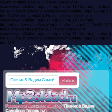
Warning: mkdir(): No such file or directory in
/ssd/www/mp3sklad.ru/poisk.php on line 110 Warning: mkdir():
No such file or directory in /ssd/www/mp3sklad.ru/poisk.php on
line 110 Warning: mkdir(): No such file or directory in
/ssd/www/mp3sklad.ru/poisk.php on line 110 Warning:
file_put_contents(/ssd/www/mp3sklad.ru/cache/b/c/4/bc4343
failed to open stream: No such file or directory in
/ssd/www/mp3sklad.ru/poisk.php on line 112 Warning: chmod():
No such file or directory in /ssd/www/mp3sklad.ru/poisk.php on
line 113
Найти
Результаты поиска по запросу "
Пикник & Вадим
Самойлов Теперь ты
":