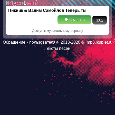
Найдено
1
ответ
Пикник & Вадим Самойлов Теперь ты
🡇 Скачать
3:02
Доступ к музыкальному сервису
Обращение к пользователям
2013-2020 ©
mp3.ikuplet.ru
Тексты песен