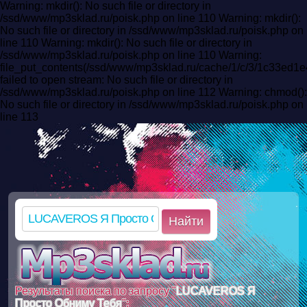
Warning: mkdir(): No such file or directory in
/ssd/www/mp3sklad.ru/poisk.php on line 110 Warning: mkdir():
No such file or directory in /ssd/www/mp3sklad.ru/poisk.php on
line 110 Warning: mkdir(): No such file or directory in
/ssd/www/mp3sklad.ru/poisk.php on line 110 Warning:
file_put_contents(/ssd/www/mp3sklad.ru/cache/1/c/3/1c33ed
failed to open stream: No such file or directory in
/ssd/www/mp3sklad.ru/poisk.php on line 112 Warning: chmod():
No such file or directory in /ssd/www/mp3sklad.ru/poisk.php on
line 113
Найти
Результаты поиска по запросу "
LUCAVEROS Я
Просто Обниму Тебя
":