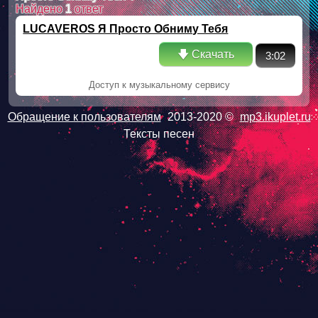
Найдено
1
ответ
LUCAVEROS Я Просто Обниму Тебя
🡇 Скачать
3:02
Доступ к музыкальному сервису
Обращение к пользователям
2013-2020 ©
mp3.ikuplet.ru
Тексты песен