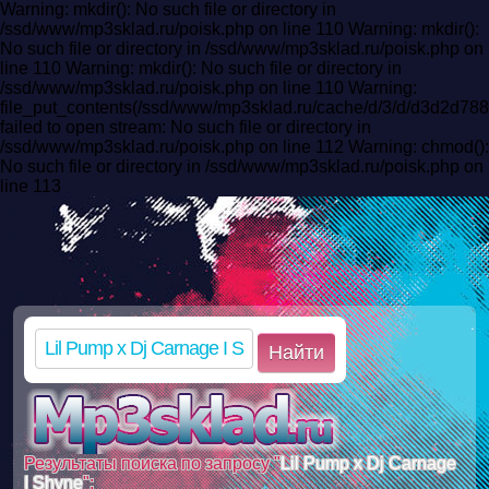
Warning: mkdir(): No such file or directory in
/ssd/www/mp3sklad.ru/poisk.php on line 110 Warning: mkdir():
No such file or directory in /ssd/www/mp3sklad.ru/poisk.php on
line 110 Warning: mkdir(): No such file or directory in
/ssd/www/mp3sklad.ru/poisk.php on line 110 Warning:
file_put_contents(/ssd/www/mp3sklad.ru/cache/d/3/d/d3d2d7
failed to open stream: No such file or directory in
/ssd/www/mp3sklad.ru/poisk.php on line 112 Warning: chmod():
No such file or directory in /ssd/www/mp3sklad.ru/poisk.php on
line 113
Найти
Результаты поиска по запросу "
Lil Pump x Dj Carnage
I Shyne
":