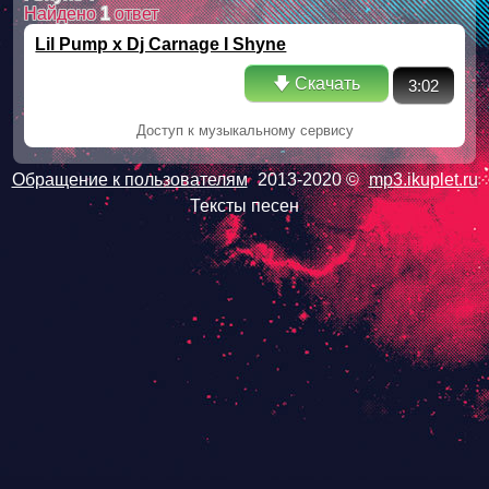
Найдено
1
ответ
Lil Pump x Dj Carnage I Shyne
🡇 Скачать
3:02
Доступ к музыкальному сервису
Обращение к пользователям
2013-2020 ©
mp3.ikuplet.ru
Тексты песен