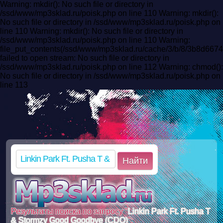
Warning: mkdir(): No such file or directory in
/ssd/www/mp3sklad.ru/poisk.php on line 110 Warning: mkdir():
No such file or directory in /ssd/www/mp3sklad.ru/poisk.php on
line 110 Warning: mkdir(): No such file or directory in
/ssd/www/mp3sklad.ru/poisk.php on line 110 Warning:
file_put_contents(/ssd/www/mp3sklad.ru/cache/3/b/8/3b8d66
failed to open stream: No such file or directory in
/ssd/www/mp3sklad.ru/poisk.php on line 112 Warning: chmod():
No such file or directory in /ssd/www/mp3sklad.ru/poisk.php on
line 113
Найти
Результаты поиска по запросу "
Linkin Park Ft. Pusha T
& Stormzy Good Goodbye (CDQ)
":