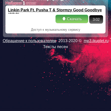
Найдено
1
ответ
Linkin Park Ft. Pusha T & Stormzy Good Goodbye
(CDQ)
🡇 Скачать
3:02
Доступ к музыкальному сервису
Обращение к пользователям
2013-2020 ©
mp3.ikuplet.ru
Тексты песен