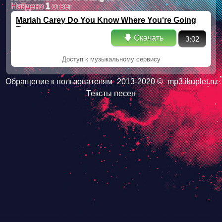
Найдено
1
ответ
Mariah Carey Do You Know Where You're Going
To
🡇 Скачать
3:02
Доступ к музыкальному сервису
Обращение к пользователям
2013-2020 ©
mp3.ikuplet.ru
Тексты песен