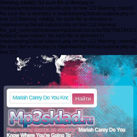
Warning: mkdir(): No such file or directory in
/ssd/www/mp3sklad.ru/poisk.php on line 110 Warning: mkdir():
No such file or directory in /ssd/www/mp3sklad.ru/poisk.php on
line 110 Warning: mkdir(): No such file or directory in
/ssd/www/mp3sklad.ru/poisk.php on line 110 Warning:
file_put_contents(/ssd/www/mp3sklad.ru/cache/5/b/7/5b7945
failed to open stream: No such file or directory in
/ssd/www/mp3sklad.ru/poisk.php on line 112 Warning: chmod():
No such file or directory in /ssd/www/mp3sklad.ru/poisk.php on
line 113
Найти
Результаты поиска по запросу "
Mariah Carey Do You
Know Where You're Going To
":