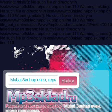
Warning: mkdir(): No such file or directory in
/ssd/www/mp3sklad.ru/poisk.php on line 110 Warning: mkdir():
No such file or directory in /ssd/www/mp3sklad.ru/poisk.php on
line 110 Warning: mkdir(): No such file or directory in
/ssd/www/mp3sklad.ru/poisk.php on line 110 Warning:
file_put_contents(/ssd/www/mp3sklad.ru/cache/e/6/e/e6e733
failed to open stream: No such file or directory in
/ssd/www/mp3sklad.ru/poisk.php on line 112 Warning: chmod():
No such file or directory in /ssd/www/mp3sklad.ru/poisk.php on
line 113
Найти
Результаты поиска по запросу "
Mubai Зинһар өчен,
кермә төшләремә.
":