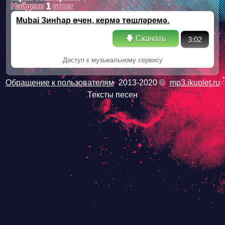
Найдено
1
ответ
Mubai Зинһар өчен, кермә төшләремә.
🡇 Скачать
3:02
Доступ к музыкальному сервису
Обращение к пользователям
2013-2020 ©
mp3.ikuplet.ru
Тексты песен