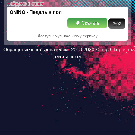
Найдено
1
ответ
ONINO - Педаль в пол
🡇 Скачать
3:02
Доступ к музыкальному сервису
Обращение к пользователям
2013-2020 ©
mp3.ikuplet.ru
Тексты песен