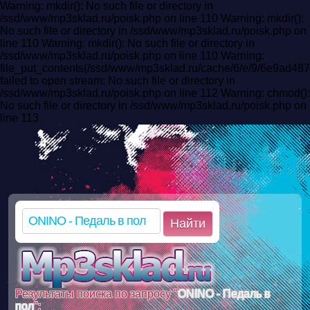
Warning: mkdir(): No such file or directory in
/ssd/www/mp3sklad.ru/poisk.php on line 110 Warning: mkdir():
No such file or directory in /ssd/www/mp3sklad.ru/poisk.php on
line 110 Warning: mkdir(): No such file or directory in
/ssd/www/mp3sklad.ru/poisk.php on line 110 Warning:
file_put_contents(/ssd/www/mp3sklad.ru/cache/6/e/9/6e9ad4
failed to open stream: No such file or directory in
/ssd/www/mp3sklad.ru/poisk.php on line 112 Warning: chmod():
No such file or directory in /ssd/www/mp3sklad.ru/poisk.php on
line 113
Найти
Результаты поиска по запросу "
ONINO - Педаль в
пол
":