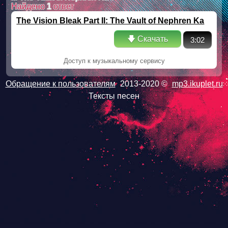
Найдено
1
ответ
The Vision Bleak Part II: The Vault of Nephren Ka
🡇 Скачать
3:02
Доступ к музыкальному сервису
Обращение к пользователям
2013-2020 ©
mp3.ikuplet.ru
Тексты песен