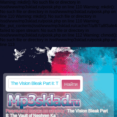
Warning: mkdir(): No such file or directory in
/ssd/www/mp3sklad.ru/poisk.php on line 110 Warning: mkdir():
No such file or directory in /ssd/www/mp3sklad.ru/poisk.php on
line 110 Warning: mkdir(): No such file or directory in
/ssd/www/mp3sklad.ru/poisk.php on line 110 Warning:
file_put_contents(/ssd/www/mp3sklad.ru/cache/7/a/8/7a8f3af
failed to open stream: No such file or directory in
/ssd/www/mp3sklad.ru/poisk.php on line 112 Warning: chmod():
No such file or directory in /ssd/www/mp3sklad.ru/poisk.php on
line 113
Найти
Результаты поиска по запросу "
The Vision Bleak Part
II: The Vault of Nephren Ka
":